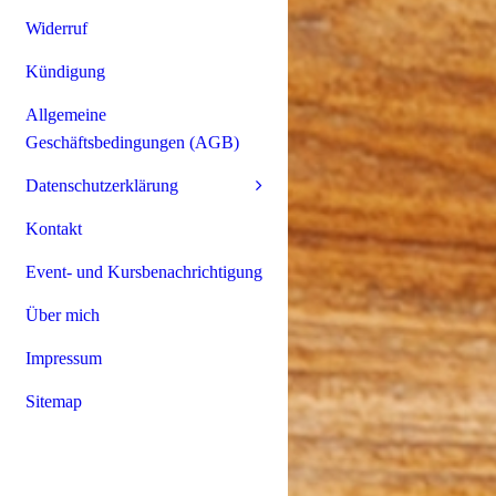
Widerruf
Kündigung
Allgemeine
Geschäftsbedingungen (AGB)
Datenschutzerklärung
Kontakt
Event- und Kursbenachrichtigung
Über mich
Impressum
Sitemap