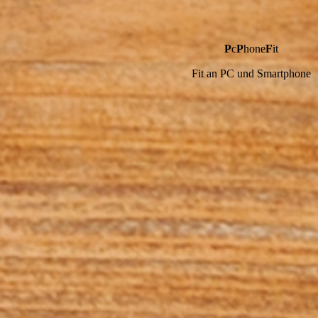
P
c
P
hone
F
it
Fit an PC und Smartphone