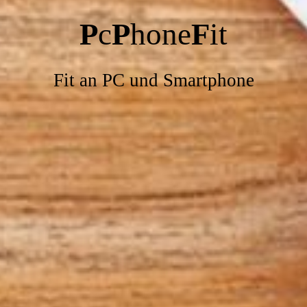
P
c
P
hone
F
it
Fit an PC und Smartphone