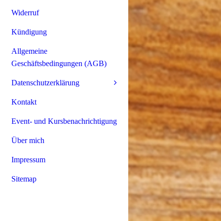
Widerruf
Kündigung
Allgemeine
Geschäftsbedingungen (AGB)
Datenschutzerklärung
Kontakt
Event- und Kursbenachrichtigung
Über mich
Impressum
Sitemap